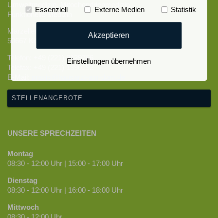
Umweltmedizin, Mitochondrienmedizin
Essenziell
Externe Medien
Statistik
Funktionelle Medizin
Marzellenstraße 1
Akzeptieren
50667 Köln
Telefon: +49 (221) 9129766
Einstellungen übernehmen
Telefax: +49 (221) 1390192
E-Mail:
praxis@hausarzt-am-dom.de
STELLENANGEBOTE
UNSERE SPRECHZEITEN
Montag
08:30 - 12:00 Uhr | 15:00 - 17:00 Uhr
Dienstag
08:30 - 12:00 Uhr | 16:00 - 18:00 Uhr
Mittwoch
08:30 - 12:00 Uhr