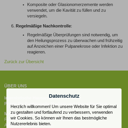
Komposite oder Glasionomerzemente werden
verwendet, um die Kavität zu füllen und zu
versiegeln.
Regelmäßige Nachkontrolle
:
Regelmäßige Überprüfungen sind notwendig, um
den Heilungsprozess zu überwachen und frühzeitig
auf Anzeichen einer Pulpanekrose oder Infektion zu
reagieren.
Zurück zur Übersicht
ÜBER UNS
Datenschutz
Internistische Hausarztpraxis am Dom
Praxis für Funktionelle Medizin und Umweltmedizin
Herzlich willkommen! Um unsere Website für Sie optimal
zu gestalten und fortlaufend zu verbessern, verwenden
Matthias Salewski
wir Cookies. So können wir Ihnen das bestmögliche
Facharzt für Innere Medizin /Nephrologie
Nutzererlebnis bieten.
Arzt für Naturheilverfahren