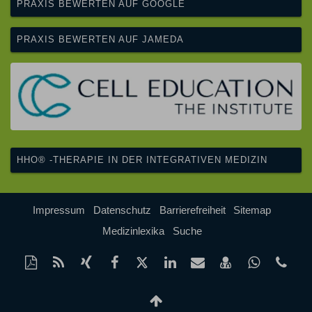
PRAXIS BEWERTEN AUF GOOGLE
PRAXIS BEWERTEN AUF JAMEDA
HHO® -THERAPIE IN DER INTEGRATIVEN MEDIZIN
Impressum
Datenschutz
Barrierefreiheit
Sitemap
Medizinlexika
Suche
Diese
RSS-
Auf
Auf
Auf
Auf
Per
vCard
Auf
tel
Seite
Feed
Xing
Facebook
Twitter
LinkedIn
Mail
speichern
Whatsap
(22
als
mitteilen
teilen
teilen
teilen
empfehlen
teilen
912
Nach
PDF
oben
drucken