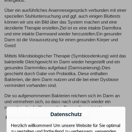
energielos.
Über ein ausführliches Anamnesegespräch verbunden mit einer
speziellen Stuhluntersuchung und ggf. auch einigen Bluttests
können wir uns ein Bild über das System machen und eine
dezidierte Therapie erstellen.Ziel ist es eine intakte Darmflora
und eine intakte Darmwand wieder herzustellen.Ein gesunder
Darm ist die Voraussetzung für einen gesunden Körper und
Geist!
Mittels Mikrobiologischer Therapie (Symbioselenkung) wird das
bakterielle Gleichgewicht im Darm wieder hergestellt und ein
gesundes Darmmilieu aufgebaut (Darmsanierung).Dies
geschieht durch Gabe von Probiotika. Diese enthalten
Bakterien, die dem Darm nutzen und die bei einer Dysbiose
vermindert vorhanden sind.
Die so aufgenommenen Bakterien reichern sich im Darm an
und vermehren sich, so dass nach und nach wieder ein
normales, das heißt gesundes Darmmilieu entsteht.
Datenschutz
Präventive Wirkungen der Probiotika bei:
Herzlich willkommen! Um unsere Website für Sie optimal
Verstärkung der Barrierefunktion der Darmschleimhaut
zu gestalten und fortlaufend zu verbessern, verwenden