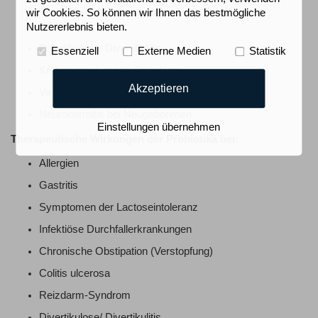
Virale Durchfallerkrankungen (z. B. Rota-Virus-
wir Cookies. So können wir Ihnen das bestmögliche
Infektionen)
Nutzererlebnis bieten.
Divertikulose/ Divertikulitis
Essenziell
Externe Medien
Statistik
Krebsentstehung im Dickdarm
Akzeptieren
Vaginale Candida-Infektionen
Neurodermitis bei Neugeborenen
Einstellungen übernehmen
Therapeutische Wirkungen der Probiotika bei:
Allergien
Gastritis
Symptomen der Lactoseintoleranz
Infektiöse Durchfallerkrankungen
Chronische Obstipation (Verstopfung)
Colitis ulcerosa
Reizdarm-Syndrom
Divertikulose/ Divertikulitis