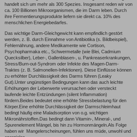
handelt sich um mehr als 300 Spezies. Insgesamt reden wir von
ca. 100 Billionen Mikroorganismen, die im Darm leben. Durch
ihre Fermentierungsprodukte liefern sie direkt ca. 10% des
menschlichen Energiebedarfes.
Das wichtige Darm-Gleichgewicht kann empfindlich gestört
werden, z. B. durch Einnahme von Antibiotika (s. Bildbeispiel),
Fehlernährung, andere Medikamente wie Cortison,
Psychopharmaka etc., Schwermetalle (wie Blei, Cadmium
Quecksilber), Leber-, Gallenblasen-, u. Pankreaserkrankungen,
Stress/Burn-out-Syndrom oder Infekte des Magen-Darm-
Traktes (z. B. Salmonellen-Infektionen). Diese Einflüsse können
zu erhöhter Durchlässigkeit des Darms führen (Leaky
Gut).Unter ungünstigen Bedingungen kann das auch leichte
Erhöhungen der Leberwerte verursachen oder versteckt
laufende leichte Entzündungen (silent Inflammation)
fördern.Beides bedeutet eine erhöhte Stressbelastung für den
Körper.Eine erhöhte Durchlässigkeit der Darmschleimhaut
bedingt häufig eine Maladsorption von o.g. wichtigen
Mikronährstoffen.Das bedingt dann Vitamin-, Mineral-, und
Spurenelement Mängel, bis hin zu Hormonmängeln.Als Folge
haben wir Mangelerscheinungen, fühlen uns müde, unwohl und