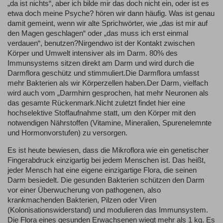
„da ist nichts“, aber ich bilde mir das doch nicht ein, oder ist es
etwa doch meine Psyche? hören wir dann häufig. Was ist genau
damit gemeint, wenn wir alte Sprichwörter, wie „das ist mir auf
den Magen geschlagen“ oder „das muss ich erst einmal
verdauen“, benutzen?Nirgendwo ist der Kontakt zwischen
Körper und Umwelt intensiver als im Darm. 80% des
Immunsystems sitzen direkt am Darm und wird durch die
Darmflora geschütz und stimmuliert.Die Darmflora umfasst
mehr Bakterien als wir Körperzellen haben.Der Darm, vielfach
wird auch vom „Darmhirn gesprochen, hat mehr Neuronen als
das gesamte Rückenmark.Nicht zuletzt findet hier eine
hochselektive Stoffaufnahme statt, um den Körper mit den
notwendigen Nährstoffen (Vitamine, Mineralien, Spurenelemnte
und Hormonvorstufen) zu versorgen.
Es ist heute bewiesen, dass die Mikroflora wie ein genetischer
Fingerabdruck einzigartig bei jedem Menschen ist. Das heißt,
jeder Mensch hat eine eigene einzigartige Flora, die seinen
Darm besiedelt. Die gesunden Bakterien schützen den Darm
vor einer Überwucherung von pathogenen, also
krankmachenden Bakterien, Pilzen oder Viren
(Kolonisationswiderstand) und modulieren das Immunsystem.
Die Flora eines gesunden Erwachsenen wiegt mehr als 1 kg. Es