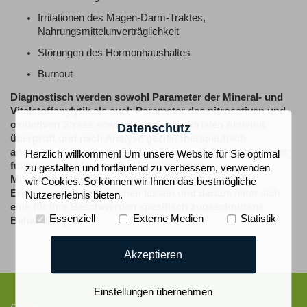
Irritationen des Magen-Darm-Traktes,
Nahrungsmittelunverträglichkeit
Störungen des Hormonhaushaltes
Burnout
Diagnostisch werden sowohl Parameter der Mineral- und
Vitalstoffanylytik als auch Parameter des nitrosativen und
oxidativen Stress sowie der mitochondrialen Aktivität
Datenschutz
überprüft und nach Analyse gezielt therapeutisch
angegangen. In unserer Praxis können Sie im Rahmen der
Herzlich willkommen! Um unsere Website für Sie optimal
funktionellen Medizin die Ursachen einer
zu gestalten und fortlaufend zu verbessern, verwenden
Mitochondrienstörung und der damit verbundenen
wir Cookies. So können wir Ihnen das bestmögliche
Erkrankungen untersuchen lassen und daraus leitet sich
Nutzererlebnis bieten.
eine für Ihre Beschwerden spezifisch zugeschnittene
Essenziell
Externe Medien
Statistik
Behandlung ab.
Akzeptieren
Einstellungen übernehmen