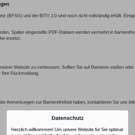
ngen
z (BFSG) und der BITV 2.0 sind noch nicht vollständig erfüllt. Einige
rden. Später eingestellte PDF-Dateien werden vermehrt in barrierefre
he ersetzt.
t unserer Website zu verbessern. Sollten Sie auf Barrieren stoßen oder
r Ihre Rückmeldung.
der Anmerkungen zur Barrierefreiheit haben, kontaktieren Sie uns bitt
Datenschutz
Herzlich willkommen! Um unsere Website für Sie optimal