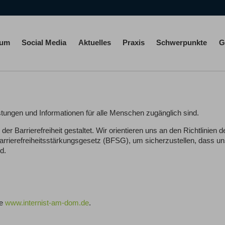
rum
Social Media
Aktuelles
Praxis
Schwerpunkte
G
stungen und Informationen für alle Menschen zugänglich sind.
r Barrierefreiheit gestaltet. Wir orientieren uns an den Richtlinien 
rrierefreiheitsstärkungsgesetz (BFSG), um sicherzustellen, dass u
d.
te
www.internist-am-dom.de
.