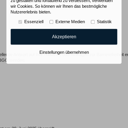
zu gestalten und fortlaufend zu verbessern, verwenden
wir Cookies. So können wir Ihnen das bestmögliche
Nutzererlebnis bieten.
Essenziell
Externe Medien
Statistik
Akzeptieren
Einstellungen übernehmen
lende Antwort auf Ihre Hinweise oder Anfragen zur Barrierefreiheit er
6 BGG wenden: