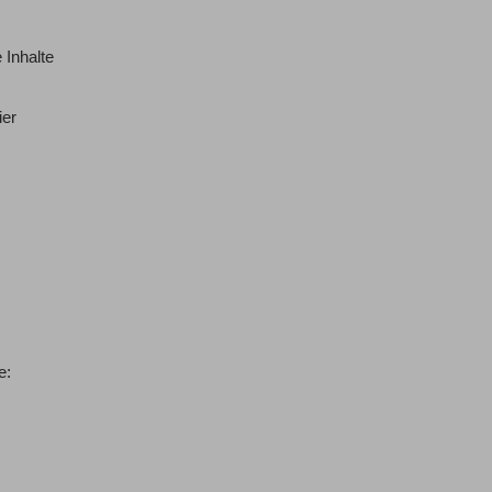
 Inhalte
ier
e: