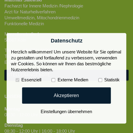
Matthias Salewski
Facharzt für Innere Medizin /Nephrologie
Arzt für Naturheilverfahren
Umweltmedizin, Mitochondrienmedizin
Funktionelle Medizin
Marzellenstraße 1
50667 Köln
Datenschutz
Telefon: +49 (221) 9129766
Herzlich willkommen! Um unsere Website für Sie optimal
Telefax: +49 (221) 1390192
zu gestalten und fortlaufend zu verbessern, verwenden
E-Mail:
praxis@hausarzt-am-dom.de
wir Cookies. So können wir Ihnen das bestmögliche
Nutzererlebnis bieten.
STELLENANGEBOTE
Essenziell
Externe Medien
Statistik
Akzeptieren
UNSERE SPRECHZEITEN
Montag
Einstellungen übernehmen
08:30 - 12:00 Uhr | 15:00 - 17:00 Uhr
Dienstag
08:30 - 12:00 Uhr | 16:00 - 18:00 Uhr