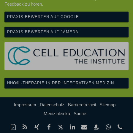
Feedback zu hören.
PRAXIS BEWERTEN AUF GOOGLE
PRAXIS BEWERTEN AUF JAMEDA
HHO® -THERAPIE IN DER INTEGRATIVEN MEDIZIN
Impressum
Datenschutz
Barrierefreiheit
Sitemap
Medizinlexika
Suche
Diese
RSS-
Auf
Auf
Auf
Auf
Per
vCard
Auf
tel
Seite
Feed
Xing
Facebook
Twitter
LinkedIn
Mail
speichern
Whatsap
(22