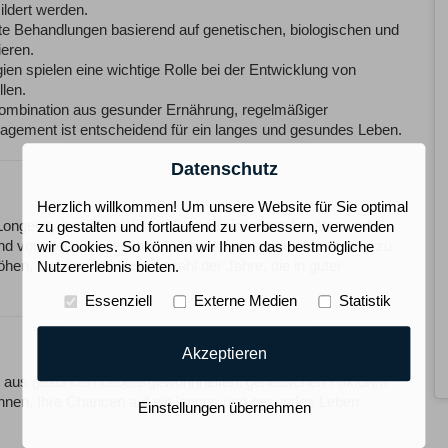
ldert werden.
ste Behandlungen basierend auf genetischen, biologischen und
eren.
ien spielen eine wichtige Rolle bei der Entwicklung von
len.
Kombination aus gesunder Ernährung, regelmäßiger
gement ist entscheidend für ein langes und gesundes Leben.
Datenschutz
Herzlich willkommen! Um unsere Website für Sie optimal
Longevity bezieht sich auf die medizinischen Ansätze und
zu gestalten und fortlaufend zu verbessern, verwenden
 und vor allem die gesunde Lebensspanne eines Menschen zu
wir Cookies. So können wir Ihnen das bestmögliche
öhen, sondern auch die Anzahl der Jahre, die in guter
Nutzererlebnis bieten.
Essenziell
Externe Medien
Statistik
Akzeptieren
ion aus gesunden Lebensgewohnheiten, genetischen Faktoren
hnen, Ihre Chancen auf ein langes und gesundes Leben
Einstellungen übernehmen