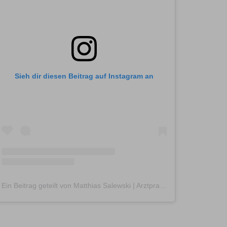
Sieh dir diesen Beitrag auf Instagram an
Ein Beitrag geteilt von Matthias Salewski | Arztpraxis für Funktionelle & Umweltmedizin (@praxissalewski)