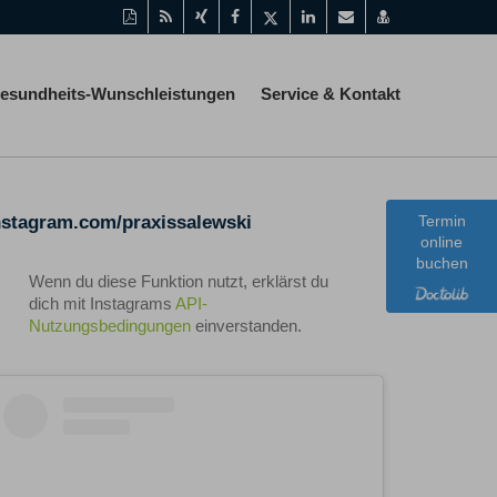
Diese
RSS-
Auf
Auf
Auf
Auf
Per
vCard
Seite
Feed
Xing
Facebook
Twitter
LinkedIn
Mail
speichern
als
mitteilen
teilen
teilen
teilen
empfehlen
PDF
esundheits-Wunschleistungen
Service & Kontakt
drucken
nstagram.com/praxissalewski
Termin
online
buchen
Wenn du diese Funktion nutzt, erklärst du
dich mit Instagrams
API-
Nutzungsbedingungen
einverstanden.