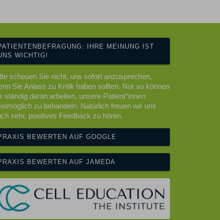
PATIENTENBEFRAGUNG: IHRE MEINUNG IST
UNS WICHTIG!
tte scheuen Sie nicht, uns sofort anzusprechen,
nn Sie Anlass zu Kritik haben sollten. Nur so können
r ständig daran arbeiten, unsere Patient*innen
stmöglich zu behandeln. Natürlich freuen wir uns
ch sehr, positives Feedback zu hören.
PRAXIS BEWERTEN AUF GOOGLE
PRAXIS BEWERTEN AUF JAMEDA