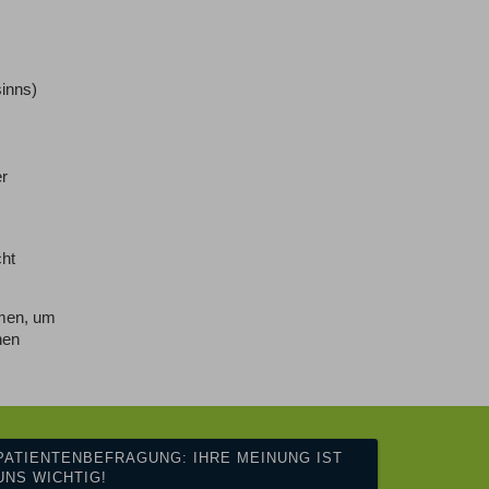
sinns)
r
cht
hmen, um
nen
PATIENTENBEFRAGUNG: IHRE MEINUNG IST
UNS WICHTIG!