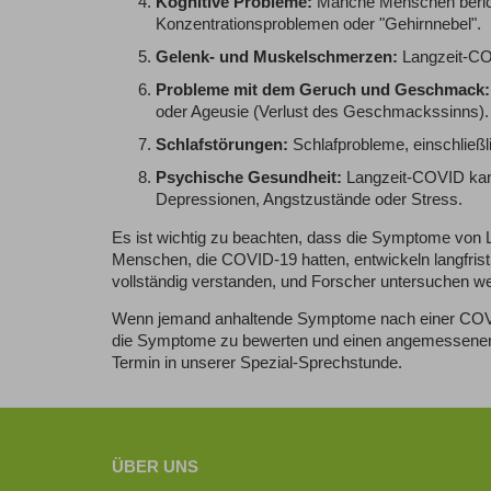
Kognitive Probleme:
Manche Menschen bericht
Konzentrationsproblemen oder "Gehirnnebel".
Gelenk- und Muskelschmerzen:
Langzeit-CO
Probleme mit dem Geruch und Geschmack:
oder Ageusie (Verlust des Geschmackssinns).
Schlafstörungen:
Schlafprobleme, einschließl
Psychische Gesundheit:
Langzeit-COVID kann
Depressionen, Angstzustände oder Stress.
Es ist wichtig zu beachten, dass die Symptome von 
Menschen, die COVID-19 hatten, entwickeln langfri
vollständig verstanden, und Forscher untersuchen w
Wenn jemand anhaltende Symptome nach einer COVID-1
die Symptome zu bewerten und einen angemessenen Be
Termin in unserer Spezial-Sprechstunde.
ÜBER UNS