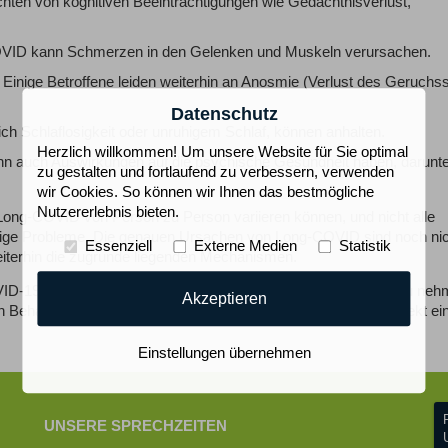
en von kognitiven Beeinträchtigungen wie Gedächtnisverlust,
VID kann Schmerzen in den Gelenken und Muskeln verursachen.
Einige Betroffene leiden weiterhin an Anosmie (Verlust des Geruchs
Datenschutz
ich Schlaflosigkeit oder unruhigem Schlaf, können anhalten.
Herzlich willkommen! Um unsere Website für Sie optimal
 auch Auswirkungen auf die psychische Gesundheit haben, darunte
zu gestalten und fortlaufend zu verbessern, verwenden
wir Cookies. So können wir Ihnen das bestmögliche
Nutzererlebnis bieten.
Long-COVID von Person zu Person variieren können, und nicht alle
stige Probleme. Die genauen Ursachen von Long-COVID sind noch ni
Essenziell
Externe Medien
Statistik
eiterhin die zugrunde liegenden Mechanismen.
9-Infektion hat, ist es wichtig, ärztliche Hilfe in Anspruch zu ne
Akzeptieren
handlungsplan zu erstellen. Bitte vereinbaren Sie hierzu direkt ei
Einstellungen übernehmen
UNSERE SPRECHZEITEN