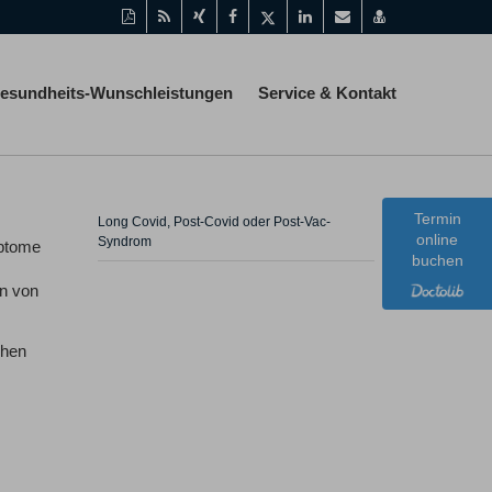
Diese
RSS-
Auf
Auf
Auf
Auf
Per
vCard
Seite
Feed
Xing
Facebook
Twitter
LinkedIn
Mail
speichern
als
mitteilen
teilen
teilen
teilen
empfehlen
PDF
esundheits-Wunschleistungen
Service & Kontakt
drucken
Termin
Long Covid, Post-Covid oder Post-Vac-
online
Syndrom
mptome
buchen
en von
chen