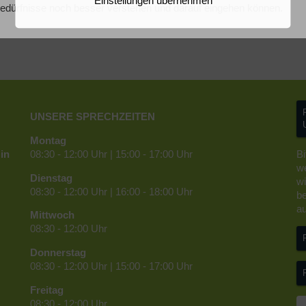
Einstellungen übernehmen
Bedürfnisse noch besser verstehen und darauf eingehen können.
UNSERE SPRECHZEITEN
Montag
in
08:30 - 12:00 Uhr | 15:00 - 17:00 Uhr
Bi
we
Dienstag
wi
08:30 - 12:00 Uhr | 16:00 - 18:00 Uhr
be
au
Mittwoch
08:30 - 12:00 Uhr
Donnerstag
08:30 - 12:00 Uhr | 15:00 - 17:00 Uhr
Freitag
08:30 - 12:00 Uhr