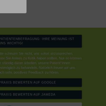
PATIENTENBEFRAGUNG: IHRE MEINUNG IST
UNS WICHTIG!
tte scheuen Sie nicht, uns sofort anzusprechen,
nn Sie Anlass zu Kritik haben sollten. Nur so können
r ständig daran arbeiten, unsere Patient*innen
stmöglich zu behandeln. Natürlich freuen wir uns
ch sehr, positives Feedback zu hören.
PRAXIS BEWERTEN AUF GOOGLE
PRAXIS BEWERTEN AUF JAMEDA