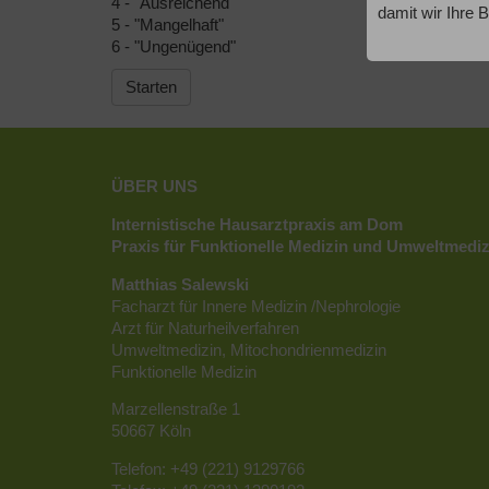
4 - "Ausreichend"
damit wir Ihre 
5 - "Mangelhaft"
6 - "Ungenügend"
Starten
ÜBER UNS
Internistische Hausarztpraxis am Dom
Praxis für Funktionelle Medizin und Umweltmediz
Matthias Salewski
Facharzt für Innere Medizin /Nephrologie
Arzt für Naturheilverfahren
Umweltmedizin, Mitochondrienmedizin
Funktionelle Medizin
Marzellenstraße 1
50667 Köln
Telefon: +49 (221) 9129766