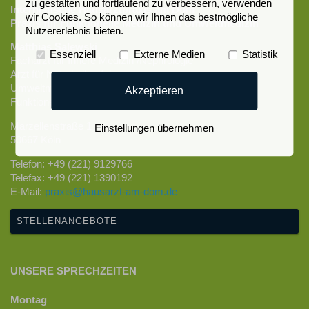
zu gestalten und fortlaufend zu verbessern, verwenden
Internistische Hausarztpraxis am Dom
wir Cookies. So können wir Ihnen das bestmögliche
Praxis für Funktionelle Medizin und Umweltmedizin
Nutzererlebnis bieten.
Matthias Salewski
Essenziell
Externe Medien
Statistik
Facharzt für Innere Medizin /Nephrologie
Arzt für Naturheilverfahren
Umweltmedizin, Mitochondrienmedizin
Akzeptieren
Funktionelle Medizin
Marzellenstraße 1
Einstellungen übernehmen
50667 Köln
Telefon: +49 (221) 9129766
Telefax: +49 (221) 1390192
E-Mail:
praxis@hausarzt-am-dom.de
STELLENANGEBOTE
UNSERE SPRECHZEITEN
Montag