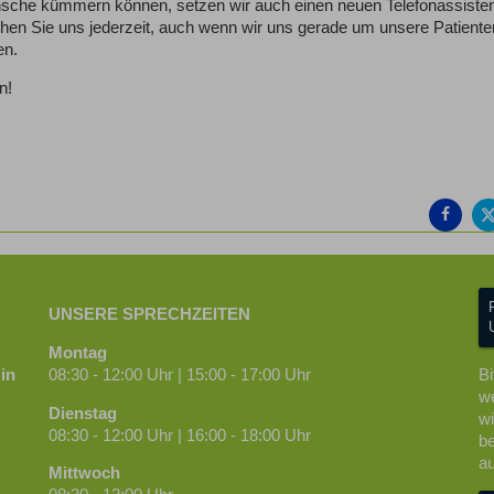
sche kümmern können, setzen wir auch einen neuen Telefonassisten
chen Sie uns jederzeit, auch wenn wir uns gerade um unsere Patiente
en.
n!
Auf
Fac
teil
UNSERE SPRECHZEITEN
Montag
in
08:30 - 12:00 Uhr | 15:00 - 17:00 Uhr
Bi
we
Dienstag
wi
08:30 - 12:00 Uhr | 16:00 - 18:00 Uhr
be
au
Mittwoch