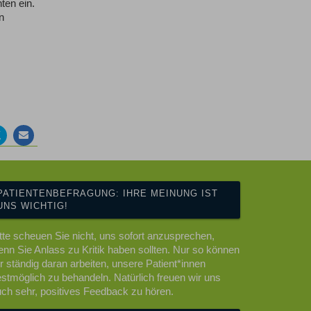
ten ein.
n
Auf
Per
ebook
Twitter
Mail
en
teilen
empfehlen
PATIENTENBEFRAGUNG: IHRE MEINUNG IST
UNS WICHTIG!
tte scheuen Sie nicht, uns sofort anzusprechen,
nn Sie Anlass zu Kritik haben sollten. Nur so können
r ständig daran arbeiten, unsere Patient*innen
stmöglich zu behandeln. Natürlich freuen wir uns
ch sehr, positives Feedback zu hören.