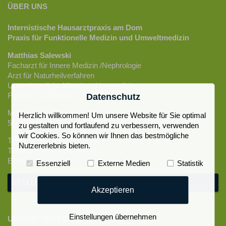
ÜBER UNS
Internistische Hausarztpraxis am Dom
Praxis für Funktionelle Medizin und Umweltmedizin
Matthias Salewski
Facharzt für Innere Medizin /Nephrologie
Arzt für Naturheilverfahren
Umweltmedizin, Mitochondrienmedizin
Funktionelle Medizin
Datenschutz
Marzellenstraße 1
Herzlich willkommen! Um unsere Website für Sie optimal
50667 Köln
zu gestalten und fortlaufend zu verbessern, verwenden
wir Cookies. So können wir Ihnen das bestmögliche
Telefon: +49 (221) 9129766
Nutzererlebnis bieten.
Telefax: +49 (221) 1390192
E-Mail:
praxis@hausarzt-am-dom.de
Essenziell
Externe Medien
Statistik
STELLENANGEBOTE
Akzeptieren
Einstellungen übernehmen
UNSERE SPRECHZEITEN