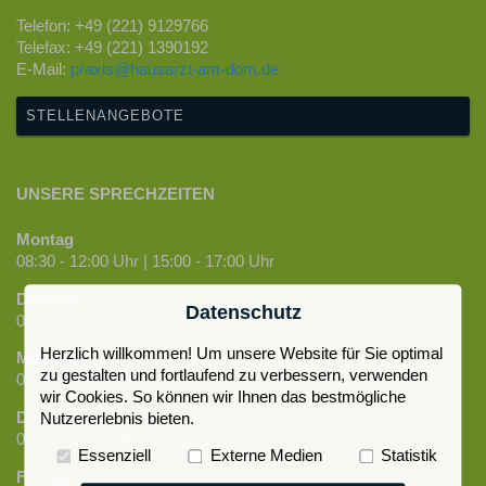
Telefon: +49 (221) 9129766
Telefax: +49 (221) 1390192
E-Mail:
praxis@hausarzt-am-dom.de
STELLENANGEBOTE
UNSERE SPRECHZEITEN
Montag
08:30 - 12:00 Uhr | 15:00 - 17:00 Uhr
Dienstag
Datenschutz
08:30 - 12:00 Uhr | 16:00 - 18:00 Uhr
Herzlich willkommen! Um unsere Website für Sie optimal
Mittwoch
zu gestalten und fortlaufend zu verbessern, verwenden
08:30 - 12:00 Uhr
wir Cookies. So können wir Ihnen das bestmögliche
Donnerstag
Nutzererlebnis bieten.
08:30 - 12:00 Uhr | 15:00 - 17:00 Uhr
Essenziell
Externe Medien
Statistik
Freitag